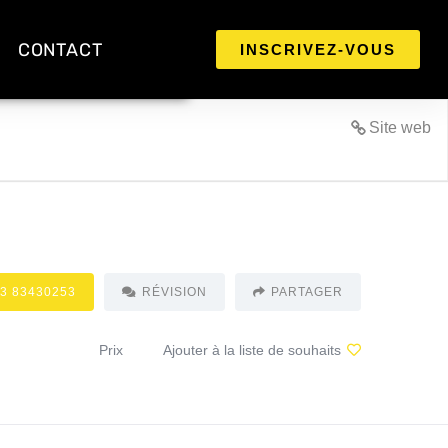
CONTACT
INSCRIVEZ-VOUS
Site web
 3 83430253
RÉVISION
PARTAGER
Prix
Ajouter à la liste de souhaits