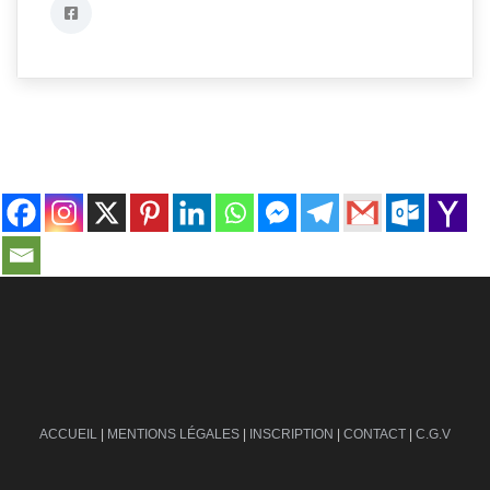
contact@ville-infos.fr
ACCUEIL
|
MENTIONS LÉGALES
|
INSCRIPTION
|
CONTACT
|
C.G.V