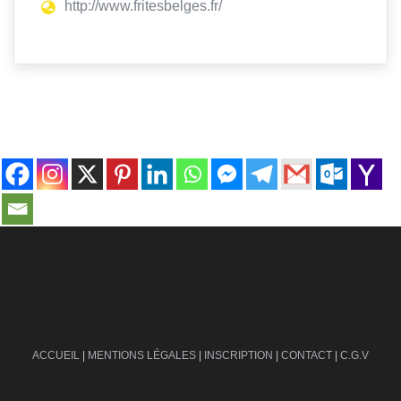
http://www.fritesbelges.fr/
contact@ville-infos.fr
ACCUEIL
|
MENTIONS LÉGALES
|
INSCRIPTION
|
CONTACT
|
C.G.V