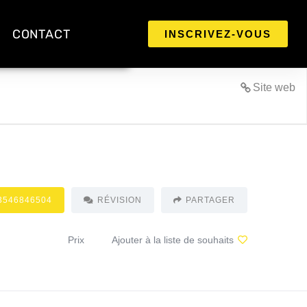
CONTACT
INSCRIVEZ-VOUS
Site web
3546846504
RÉVISION
PARTAGER
Prix
Ajouter à la liste de souhaits