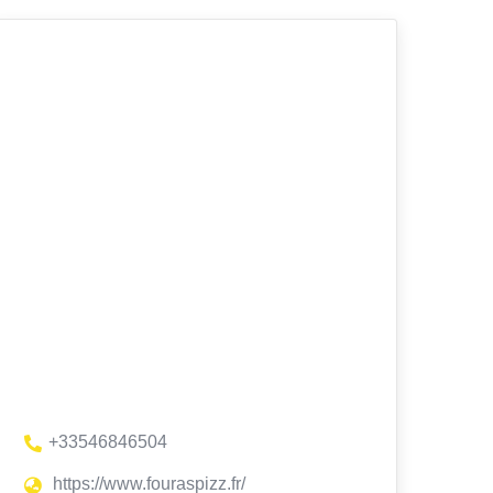
+33546846504
https://www.fouraspizz.fr/