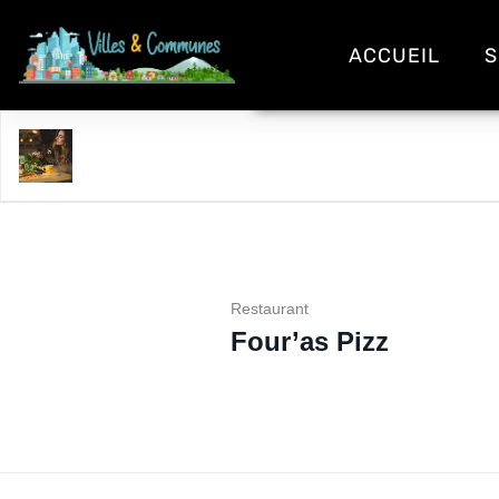
ACCUEIL
S
Four'as Pizz
Restaurant
Four’as Pizz