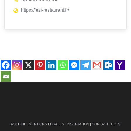
https://fezi-restaurant.fr/
contact@ville-infos.fr
ACCUEIL
|
MENTIONS LÉGALES
|
INSCRIPTION
|
CONTACT
|
C.G.V