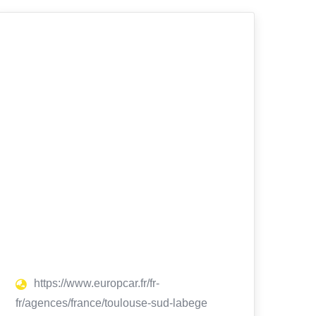
https://www.europcar.fr/fr-
fr/agences/france/toulouse-sud-labege