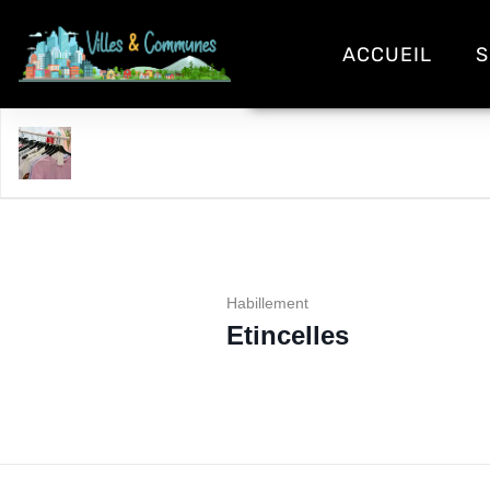
ACCUEIL
S
Etincelles
Habillement
Etincelles