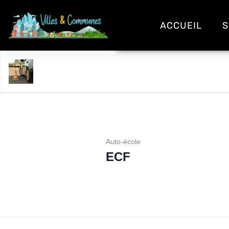
ACCUEIL
S
ECF
Auto-école
ECF