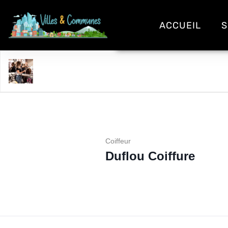
ACCUEIL
S
Duflou Coiffure
Coiffeur
Duflou Coiffure