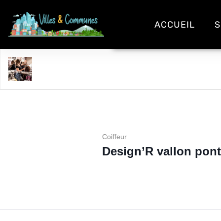
ACCUEIL
S
Design’R vallon pont d’arc
Coiffeur
Design’R vallon pont