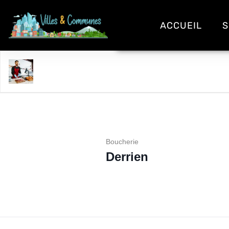
ACCUEIL
S
Derrien
Boucherie
Derrien