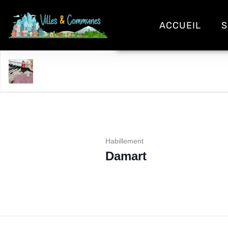
ACCUEIL
S
Damart
Habillement
Damart