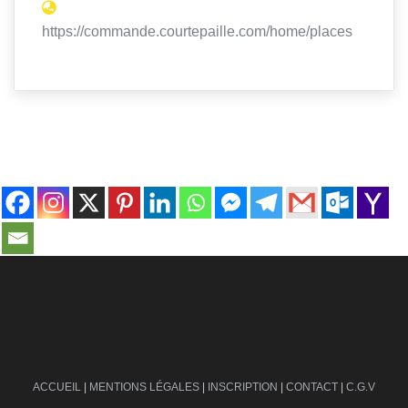
https://commande.courtepaille.com/home/places
contact@ville-infos.fr
ACCUEIL
|
MENTIONS LÉGALES
|
INSCRIPTION
|
CONTACT
|
C.G.V