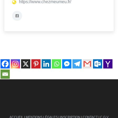
https://www.chezmeumeu.fr/
contact@ville-infos.fr
ACCUEIL
|
MENTIONS LÉGALES
|
INSCRIPTION
|
CONTACT
|
C.G.V