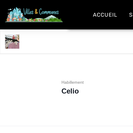
ACCUEIL
S
Celio
Habillement
Celio