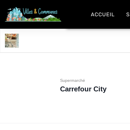
ACCUEIL
S
Carrefour City
Supermarché
Carrefour City