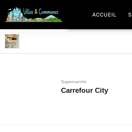
ACCUEIL
S
Carrefour City
Supermarché
Carrefour City