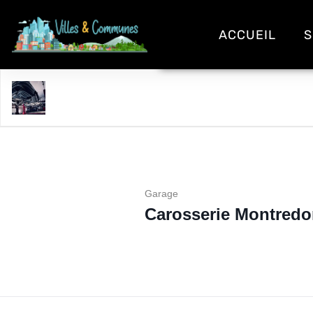
ACCUEIL
S
Carosserie Montredon
Garage
Carosserie Montred