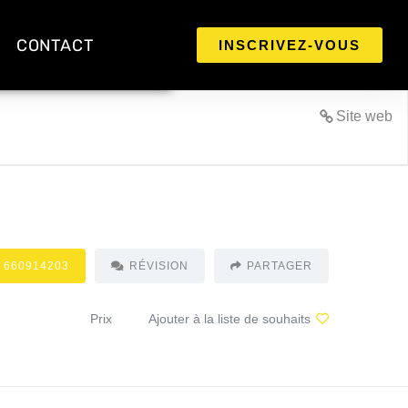
CONTACT
INSCRIVEZ-VOUS
Site web
 660914203
RÉVISION
PARTAGER
Prix
Ajouter à la liste de souhaits