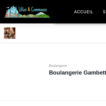
ACCUEIL
S
Boulangerie Gambetta
Boulangerie
Boulangerie Gambet