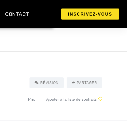
CONTACT
INSCRIVEZ-VOUS
RÉVISION
PARTAGER
Prix
Ajouter à la liste de souhaits