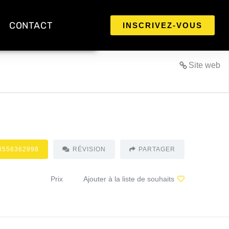
CONTACT
INSCRIVEZ-VOUS
Site web
3556362998
RÉVISION
PARTAGER
Prix
Ajouter à la liste de souhaits