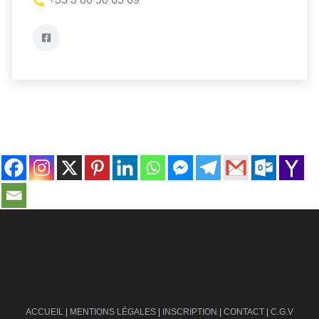
contact@ville-infos.fr
ACCUEIL
|
MENTIONS LÉGALES
|
INSCRIPTION
|
CONTACT
|
C.G.V