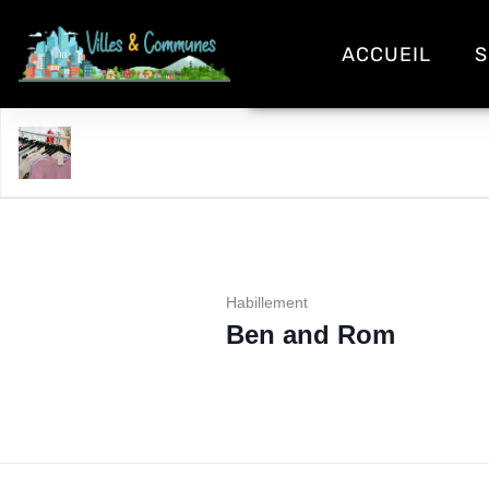
ACCUEIL
S
Ben and Rom
Habillement
Ben and Rom