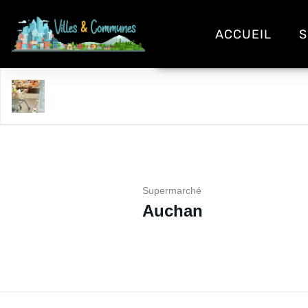
ACCUEIL
S
Auchan
Supermarché
Auchan