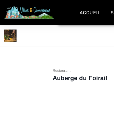
ACCUEIL
S
Auberge du Foirail
Restaurant
Auberge du Foirail