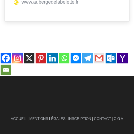
www.aubergedelabelette.fr
contact@ville-infos.fr
ACCUEIL
|
MENTIONS LÉGALES
|
INSCRIPTION
|
CONTACT
|
C.G.V