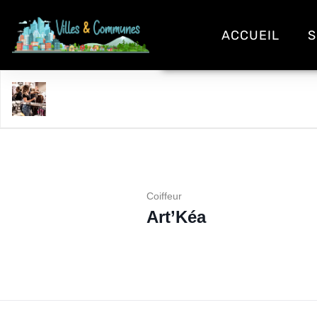
ACCUEIL
S
Art'Kéa
Coiffeur
Art’Kéa