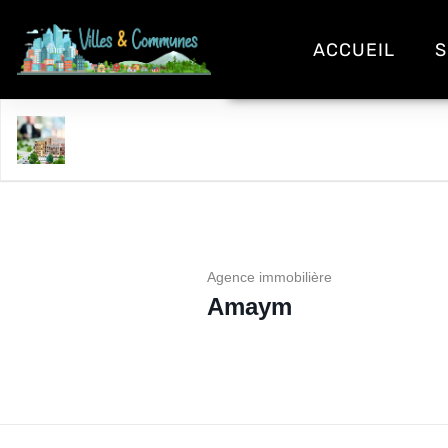
ACCUEIL
S
Amaym
Agence immobilière
Amaym