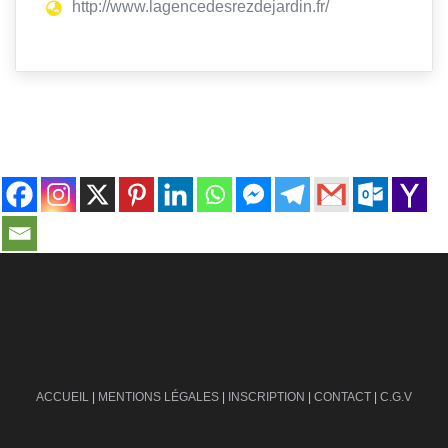
http://www.lagencedesrezdejardin.fr/
contact@ville-infos.fr
ACCUEIL
|
MENTIONS LÉGALES
|
INSCRIPTION
|
CONTACT
|
C.G.V