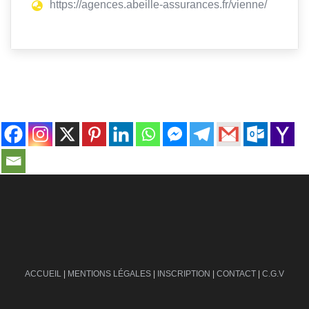
https://agences.abeille-assurances.fr/vienne/
contact@ville-infos.fr
ACCUEIL
|
MENTIONS LÉGALES
|
INSCRIPTION
|
CONTACT
|
C.G.V