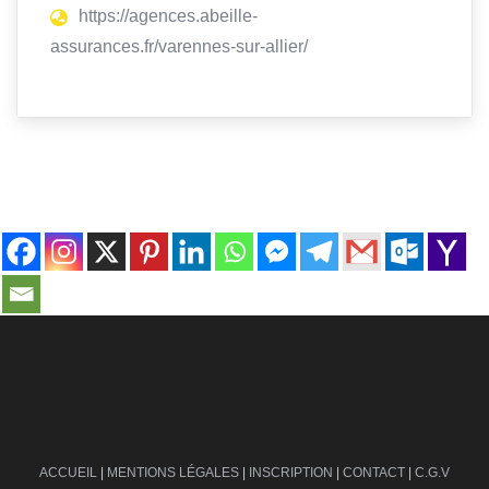
https://agences.abeille-
assurances.fr/varennes-sur-allier/
contact@ville-infos.fr
ACCUEIL
|
MENTIONS LÉGALES
|
INSCRIPTION
|
CONTACT
|
C.G.V