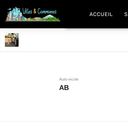
ACCUEIL
S
AB
Auto-école
AB