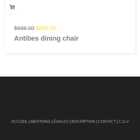
$
688.00
$
600.00
Antibes dining chair
ACCUEIL
|
MENTIONS LÉGALES
|
INSCRIPTION
|
CONTACT
|
C.G.V